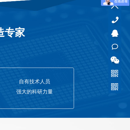
造专家
0769-
88839
QQ客
201
服
在线
咨询
自有技术人员
强大的科研力量